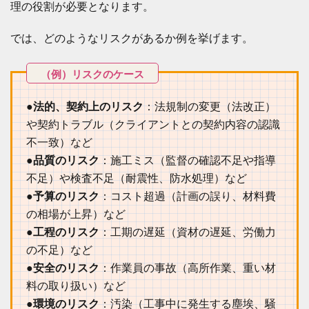
業
理の役割が必要となります。
1.4
施
では、どのようなリスクがあるか例を挙げます。
工
管
理
の
現
●法的、契約上のリスク
：法規制の変更（法改正）
場
作
や契約トラブル（クライアントとの契約内容の認識
業
不一致）など
（
●品質のリスク
：施工ミス（監督の確認不足や指導
一
日
不足）や検査不足（耐震性、防水処理）など
の
●予算のリスク
：コスト超過（計画の誤り、材料費
流
れ
の相場が上昇）など
）
●工程のリスク
：工期の遅延（資材の遅延、労働力
1.5
の不足）など
施
工
●安全のリスク
：作業員の事故（高所作業、重い材
管
料の取り扱い）など
理
●環境のリスク
：汚染（工事中に発生する塵埃、騒
は