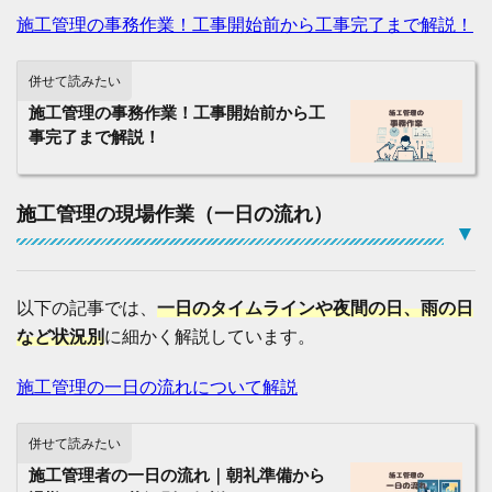
の
施工管理の事務作業！工事開始前から工事完了まで解説！
仕
事
内
併せて読みたい
容
を
施工管理の事務作業！工事開始前から工
わ
事完了まで解説！
か
り
や
す
施工管理の現場作業（一日の流れ）
く
▼
解
説
2.1
以下の記事では、
一日のタイムラインや夜間の日、雨の日
「
など状況別
に細かく解説しています。
建
築
工
施工管理の一日の流れについて解説
事
」
施
併せて読みたい
工
管
施工管理者の一日の流れ｜朝礼準備から
理