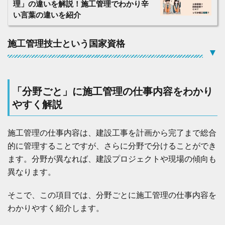
電
理」の違いを解説！施工管理でわかり辛
気
い言葉の違いを紹介
工
事
」
施工管理技士という国家資格
施
▼
工
管
理
の
「分野ごと」に施工管理の仕事内容をわかり
仕
事
やすく解説
内
容
施工管理の仕事内容は、建設工事を計画から完了まで総合
2.4
「
的に管理することですが、さらに分野で分けることができ
管
ます。分野が異なれば、建設プロジェクトや現場の傾向も
工
事
異なります。
」
施
そこで、この項目では、分野ごとに施工管理の仕事内容を
工
管
わかりやすく紹介します。
理
の