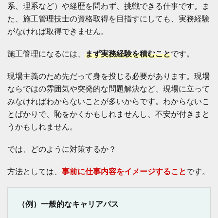
は
系、理系など）や経歴を問わず、挑戦できる仕事です。ま
7
た、施工管理技士の資格取得を目指すにしても、実務経験
ま
がなければ取得できません。
と
め
：
施工管理になるには、
まず実務経験を積むこと
です。
施
工
現場主義のため先だって身を投じる必要があります。現場
管
理
ならではの雰囲気や突発的な問題解決など、現場に立って
の
みなければわからないことが多いからです。わからないこ
仕
事
とばかりで、恥をかくかもしれませんし、不安が付きまと
内
うかもしれません。
容
を
わ
では、どのように対策するか？
か
り
方法としては、
事前に仕事内容をイメージすること
です。
や
す
く
解
（例）一般的なキャリアパス
説
！