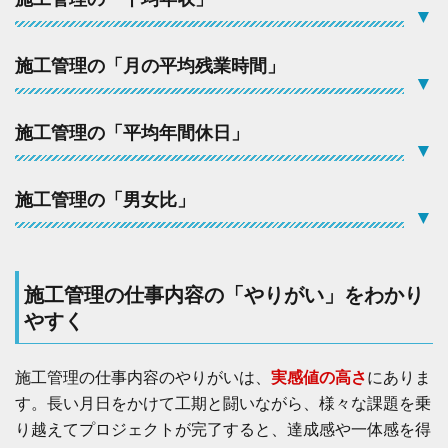
間
▼
休
日
」
施工管理の「月の平均残業時間」
▼
4.4
施
工
施工管理の「平均年間休日」
管
▼
理
の
「
施工管理の「男女比」
▼
男
女
比
」
施工管理の仕事内容の「やりがい」をわかり
5
施
やすく
工
管
理
施工管理の仕事内容のやりがいは、
実感値の高さ
にありま
の
す。長い月日をかけて工期と闘いながら、様々な課題を乗
仕
事
り越えてプロジェクトが完了すると、達成感や一体感を得
内