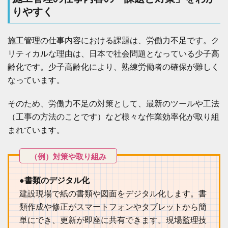
電
りやすく
気
通
信
工
施工管理の仕事内容における課題は、労働力不足です。ク
事
リティカルな理由は、日本で社会問題となっている少子高
」
施
齢化です。少子高齢化により、熟練労働者の確保が難しく
工
なっています。
管
理
の
そのため、労働力不足の対策として、最新のツールや工法
仕
（工事の方法のことです）など様々な作業効率化が取り組
事
まれています。
内
容
3
施
工
●書類のデジタル化
管
理
建設現場で紙の書類や図面をデジタル化します。書
の
類作成や修正がスマートフォンやタブレットから簡
仕
事
単にでき、更新が即座に共有できます。現場監理技
内