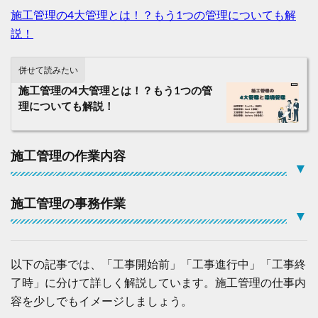
工
施工管理の4大管理とは！？もう1つの管理についても解
管
説！
理
技
士
併せて読みたい
と
い
施工管理の4大管理とは！？もう1つの管
う
理についても解説！
国
家
資
格
施工管理の作業内容
▼
2
「
分
施工管理の事務作業
野
▼
ご
と
」
に
以下の記事では、「工事開始前」「工事進行中」「工事終
施
了時」に分けて詳しく解説しています。施工管理の仕事内
工
管
容を少しでもイメージしましょう。
理