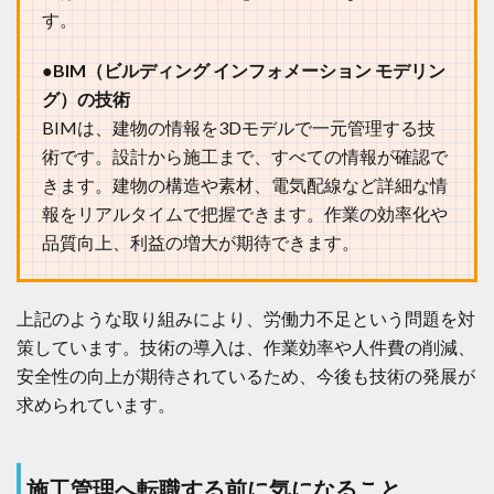
す
す。
る
前
●BIM（ビルディング インフォメーション モデリン
に
気
グ）の技術
に
BIMは、建物の情報を3Dモデルで一元管理する技
な
る
術です。設計から施工まで、すべての情報が確認で
こ
きます。建物の構造や素材、電気配線など詳細な情
と
報をリアルタイムで把握できます。作業の効率化や
4.1
施
品質向上、利益の増大が期待できます。
工
管
理
上記のような取り組みにより、労働力不足という問題を対
の
「
策しています。技術の導入は、作業効率や人件費の削減、
平
安全性の向上が期待されているため、今後も技術の発展が
均
年
求められています。
収
」
4.2
施工管理へ転職する前に気になること
施