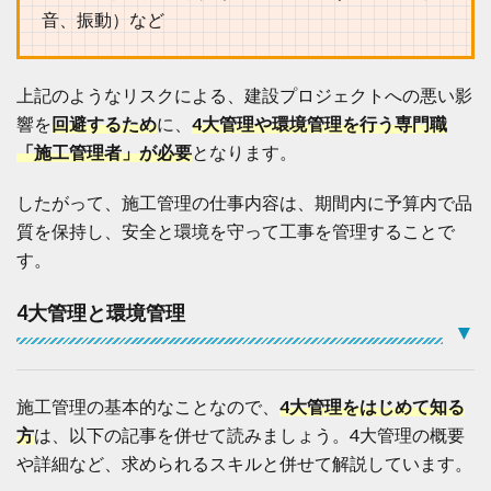
未
音、振動）など
経
験
で
も
上記のようなリスクによる、建設プロジェクトへの悪い影
可
響を
回避するため
に、
4大管理や環境管理を行う専門職
能
か
「施工管理者」が必要
となります。
？
1.6
したがって、施工管理の仕事内容は、期間内に予算内で品
施
質を保持し、安全と環境を守って工事を管理することで
工
管
す。
理
と
4大管理と環境管理
現
▼
場
監
督
の
施工管理の基本的なことなので、
4大管理をはじめて知る
違
方
は、以下の記事を併せて読みましょう。4大管理の概要
い
や詳細など、求められるスキルと併せて解説しています。
1.7
施