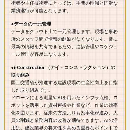
術者や主任技術者にとっては、手間の削減と円滑な
容
の
業務遂行が可能となります。
「
課
●データの一元管理
題
と
データをクラウド上で一元管理します。現場と事務
対
所のスタッフ間で情報の齟齬がなくなります。常に
策
最新の情報を共有できるため、進捗管理やスケジュ
」
を
ール管理が容易になります。
わ
か
●i-Construction（アイ・コンストラクション）の
り
や
取り組み
す
国土交通省が推進する建設現場の生産性向上を目指
く
した取り組みです。
4
施
ドローンによる測量やAIを用いたインフラ点検、ロ
工
ボットを活用した資材運搬や作業など、作業の効率
管
理
化を図ります。従来の方法よりも効率化が進み、人
へ
員の削減と業務内容の改善が期待できます。AIの活
転
用は、建設業界の将来性を高める重要なポイントで
職