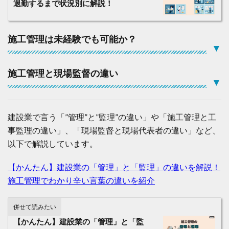
退勤するまで状況別に解説！
の
仕
事
内
施工管理は未経験でも可能か？
▼
容
2.2
「
施工管理と現場監督の違い
土
▼
木
工
事
」
建設業で言う「”管理”と”監理”の違い」や「施工管理と工
施
事監理の違い」、「現場監督と現場代表者の違い」など、
工
以下で解説しています。
管
理
の
【かんたん】建設業の「管理」と「監理」の違いを解説！
仕
施工管理でわかり辛い言葉の違いを紹介
事
内
容
併せて読みたい
2.3
【かんたん】建設業の「管理」と「監
「