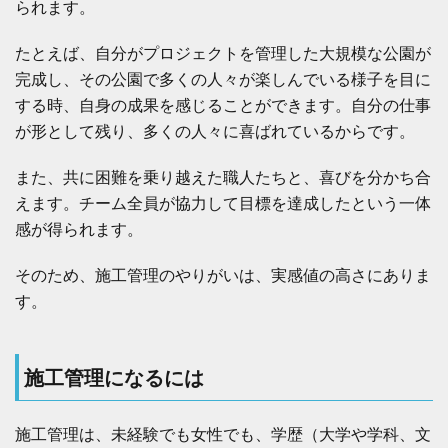
られます。
容
の
「
たとえば、自分がプロジェクトを管理した大規模な公園が
や
完成し、その公園で多くの人々が楽しんでいる様子を目に
り
が
する時、自身の成果を感じることができます。自分の仕事
い
が形として残り、多くの人々に喜ばれているからです。
」
を
わ
また、共に困難を乗り越えた職人たちと、喜びを分かち合
か
えます。チーム全員が協力して目標を達成したという一体
り
や
感が得られます。
す
く
そのため、施工管理のやりがいは、実感値の高さにありま
6
す。
施
工
管
理
施工管理になるには
に
な
る
施工管理は、未経験でも女性でも、学歴（大学や学科、文
に