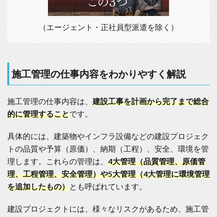
環
境
（エージェント・正社員型派遣を除く）
管
理
1.2
施
工
施工管理の仕事内容をわかりやすく解説
管
理
の
施工管理の仕事内容は、
建設工事を計画から完了まで総合
作
業
的に管理すること
です。
内
容
具体的には、建築物やインフラ設備などの建設プロジェク
1.3
トの品質や予算（原価）、納期（工程）、安全、環境を管
施
工
理します。これらの管理は、
4大管理（品質管理、原価管
管
理、工程管理、安全管理）や5大管理（4大管理に環境管理
理
の
を追加したもの）
とも呼ばれています。
事
務
建設プロジェクトには、様々なリスクがあるため、施工管
作