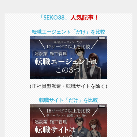
1
施
工
「SEKO38」
人気記事！
管
理
の
転職エージェント「だけ」を比較
仕
事
内
容
を
わ
か
り
や
す
（正社員型派遣・転職サイトを除く）
く
解
転職サイト「だけ」を比較
説
1.1
4
大
管
理
と