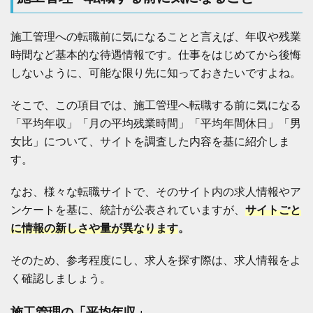
工
管
理
施工管理への転職前に気になることと言えば、年収や残業
の
時間など基本的な待遇情報です。仕事をはじめてから後悔
「
しないように、可能な限り先に知っておきたいですよね。
月
の
平
そこで、この項目では、施工管理へ転職する前に気になる
均
「平均年収」「月の平均残業時間」「平均年間休日」「男
残
業
女比」について、サイトを調査した内容を基に紹介しま
時
す。
間
」
なお、様々な転職サイトで、そのサイト内の求人情報やア
4.3
施
ンケートを基に、統計が公表されていますが、
サイトごと
工
に情報の新しさや量が異なります
。
管
理
の
そのため、参考程度にし、求人を探す際は、求人情報をよ
「
く確認しましょう。
平
均
年
施工管理の「平均年収」