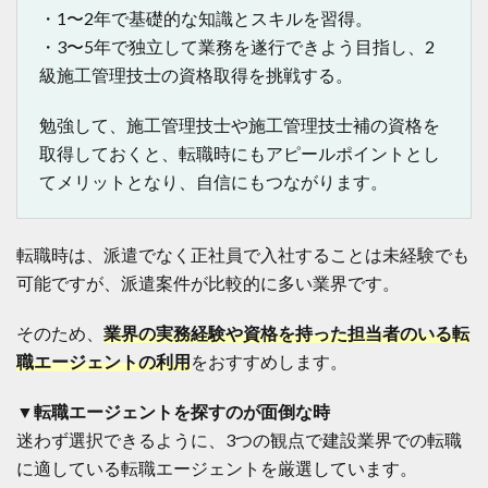
・1〜2年で基礎的な知識とスキルを習得。
建
築
・3〜5年で独立して業務を遂行できよう目指し、2
や
級施工管理技士の資格取得を挑戦する。
土
木
な
勉強して、施工管理技士や施工管理技士補の資格を
ど
取得しておくと、転職時にもアピールポイントとし
分
野
てメリットとなり、自信にもつながります。
ご
と
に
転職時は、派遣でなく正社員で入社することは未経験でも
も
紹
可能ですが、派遣案件が比較的に多い業界です。
介
！
そのため、
業界の実務経験や資格を持った担当者のいる転
職エージェントの利用
をおすすめします。
▼転職エージェントを探すのが面倒な時
迷わず選択できるように、3つの観点で建設業界での転職
に適している転職エージェントを厳選しています。