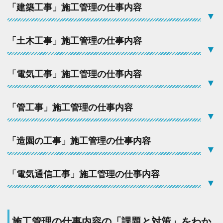
「建築工事」施工管理の仕事内容
仕
▼
事
内
容
「土木工事」施工管理の仕事内容
▼
2.5
「
造
「電気工事」施工管理の仕事内容
園
▼
の
工
事
「管工事」施工管理の仕事内容
」
▼
施
工
管
「造園の工事」施工管理の仕事内容
▼
理
の
仕
「電気通信工事」施工管理の仕事内容
事
▼
内
容
2.6
「
施工管理の仕事内容の「課題と対策」をわか