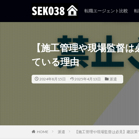
転職エージェント比較
転
カテゴリー
【施工管理や現場監督は
タグ
ている理由
未経験
運転
2024年8月15日
2025年4月13日
派遣
HOME
派遣
【施工管理や現場監督は必見】建設業