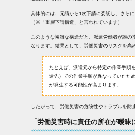
派
遣
労
具体的には、元請から1次下請に委託し、さらに
働
（※「重層下請構造」と言われています）
者
は
このような複雑な構造だと、派遣労働者が誰の
、
安
なります。結果として、労働災害のリスクを高
定
し
て
たとえば、派遣元から特定の作業手順
雇
遣先）での作業手順が異なっていたた
用
さ
が発生する可能性が高まります。
れ
る
こ
したがって、労働災害の危険性やトラブルを防
と
が
「労働災害時に責任の所在が曖昧
困
難
だ