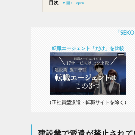
目次
1
建
設
「SEKO
業
で
転職エージェント「だけ」を比較
派
遣
が
禁
止
さ
れ
て
い
（正社員型派遣・転職サイトを除く）
る
「
理
由
」
建設業で派遣が禁止されて