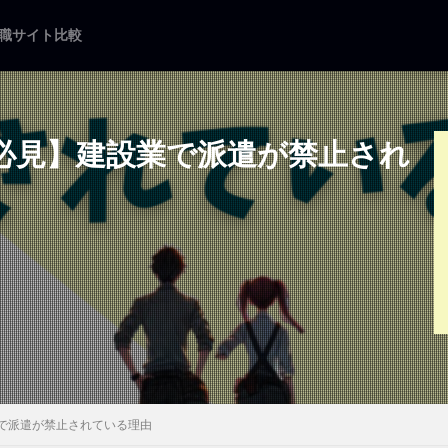
職サイト比較
必見】建設業で派遣が禁止され
免許
未経験転職
仕事内容
施工管理の資格
検索
で派遣が禁止されている理由