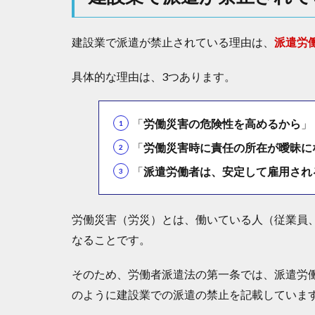
1.1
「
労
建設業で派遣が禁止されている理由は、
派遣労
働
災
具体的な理由は、3つあります。
害
の
危
「
労働災害の危険性を高めるから
」
険
性
「
労働災害時に責任の所在が曖昧に
を
「
派遣労働者は、安定して雇用され
高
め
る
か
労働災害（労災）とは、働いている人（従業員
ら
なることです。
」
1.2
そのため、労働者派遣法の第一条では、派遣労
「
のように建設業での派遣の禁止を記載していま
労
働