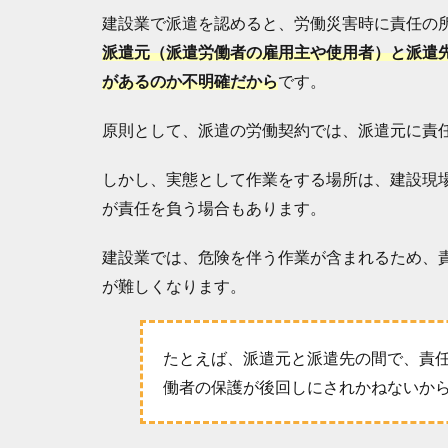
か
建設業で派遣を認めると、労働災害時に責任の
ら
派遣元（派遣労働者の雇用主や使用者）と派遣
」
があるのか不明確だから
です。
2
建
原則として、派遣の労働契約では、派遣元に責
設
業
の
しかし、実態として作業をする場所は、建設現
派
が責任を負う場合もあります。
遣
で
「
建設業では、危険を伴う作業が含まれるため、
禁
が難しくなります。
止
の
業
たとえば、派遣元と派遣先の間で、責
務
」
働者の保護が後回しにされかねないか
「
可
能