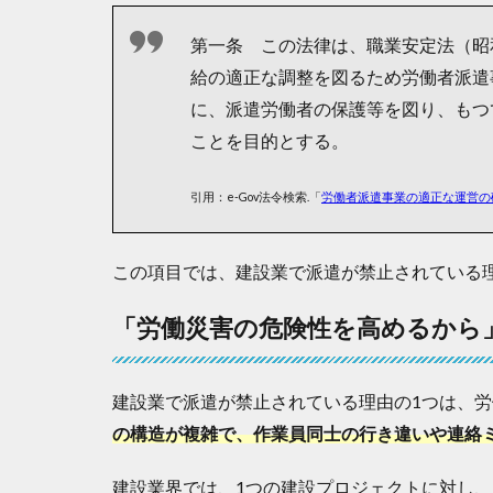
災
害
第一条 この法律は、職業安定法（昭
時
給の適正な調整を図るため労働者派遣
に
に、派遣労働者の保護等を図り、もつ
責
任
ことを目的とする。
の
所
引用：e-Gov法令検索.「
労働者派遣事業の適正な運営の
在
が
曖
この項目では、建設業で派遣が禁止されている
昧
に
な
「労働災害の危険性を高めるから
る
か
ら
建設業で派遣が禁止されている理由の1つは、
」
の構造が複雑で、作業員同士の行き違いや連絡
1.3
「
建設業界では、1つの建設プロジェクトに対し