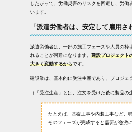
したがって、労働災害のリスクを回避し、労働
な
業
います。
務
」
「派遣労働者は、安定して雇用さ
2.1
建
設
派遣労働者は、一部の施工フェーズや人員の枠
業
れることが困難になります。
建設プロジェクト
の
大きく変動するから
です。
派
遣
で
建設業は、基本的に受注生産であり、プロジェ
「
禁
（「受注生産」とは、注文を受けた後に製品の
止
の
業
務
たとえば、基礎工事や内装工事など、
」
そのフェーズが完成すると需要が急激
2.2